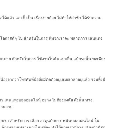
ด้แล้ว และก็ เป็น เรื่องง่ายด้วย ไม่ทำให้ล่าช้า ได้รับความ
าดโอกาสดีๆ ไป สำหรับในการ ที่พวกเราจะ พลาดการ เล่นแทง
วามสบาย
สำหรับในการ ใช้งานในต้นแบบอื่น แม้กระนั้น พอเพียง
่องจากว่าโทรศัพท์มือถือมีติดตัวอยู่เสมอเวลาอยู่แล้ว รวมทั้งมี
 เล่นแทงบอลออนไลน์ อย่าง ไม่ต้องสงสัย ดังนั้น ทาง
ฒนาความ
พวกเรา สำหรับการ เลือก ลงทุนกับการ พนันบอลออนไลน์ ใน
าจะ ต้องทราบเพราะทางไหนที่จะ ทำให้พวกเรามีการ เสี่ยงต่ำที่สุด