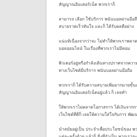
สัญญาณอินเตอร์เน็ต พวกเราก็
สามารถ เลือก ใช้บริการ พนันบอลผ่านมือถือไ
สบายรวดเร็วทันใจ และก็ ได้รับผลดีอย่าง
แน่แท้เนื่องจากว่าจะ ไม่ทำให้พวกเราพล
บอลออนไลน์ ในเรื่องที่พวกเราไม่มีคอม
พิวเตอร์อยู่หรือกำลังเดินทางปราศจากค
ทางเว็บไซต์มีบริการ พนันบอลผ่านมือถือ
พวกเราก็ ได้รับความสบายเพิ่มมากมายขั้นเนื
สัญญาณอินเตอร์เน็ตอยู่แล้ว ก็ เลยทำ
ให้พวกเราไม่คลาดโอกาสการ ได้เงินจากการ
เว็บไซต์ที่ดีก็ เลยให้ความใส่ใจกับการ พั
นำสมัยอยู่เป็น ประจำเพื่อประโยชน์ของ 
แต่ละครั้งด้วย แล้วก็ สิ่งที่จำเป็น พวกเร