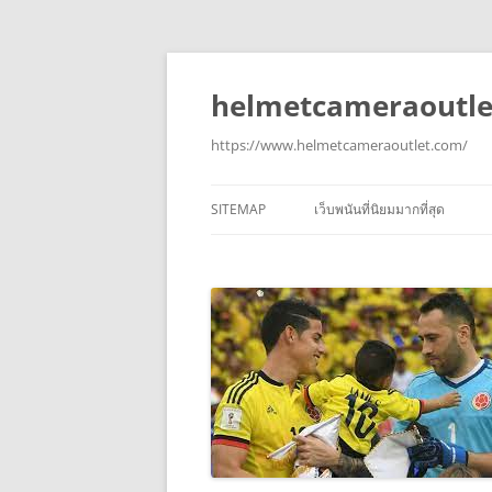
ข้าม
ไป
ยัง
helmetcameraoutle
เนื้อหา
https://www.helmetcameraoutlet.com/
SITEMAP
เว็บพนันที่นิยมมากที่สุด