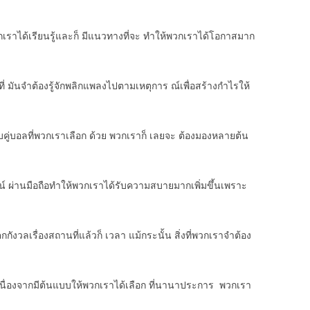
กเราได้เรียนรู้และก็ มีแนวทางที่จะ ทำให้พวกเราได้โอกาสมาก
ที่ มันจำต้องรู้จักพลิกแพลงไปตามเหตุการ ณ์เพื่อสร้างกำไรให้
บคู่บอลที่พวกเราเลือก ด้วย พวกเราก็ เลยจะ ต้องมองหลายต้น
์ ผ่านมือถือทำให้พวกเราได้รับความสบายมากเพิ่มขึ้นเพราะ
กกังวลเรื่องสถานที่แล้วก็ เวลา แม้กระนั้น สิ่งที่พวกเราจำต้อง
นื่องจากมีต้นแบบให้พวกเราได้เลือก ที่นานาประการ พวกเรา