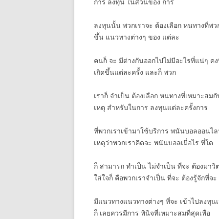
การ ลงทุน ในส่วนของ การ
ลงทุนนั้น พวกเราจะ ต้องเลือก หนทางที่พว
ขึ้น แนวทางต่างๆ ของ แต่ละ
คนก็ จะ มีต่างกันออกไปไม่มีอะไรที่แน่ๆ คง
เกิดขึ้นแต่ละครั้ง และก็ พวก
เ
ราก็ จำเป็น ต้องเลือก หนทางที่เหมาะสมกั
เหตุ สำหรับในการ ลงทุนแต่ละครั้งการ
ที่พวกเราเข้ามาใช้บริการ พนันบอลออนไลน
เหตุว่าพวกเราคิดจะ พนันบอลเมื่อไร ที่ใด
ก็ สามารถ ทำเป็น ไม่จำเป็น ที่จะ ต้องมาวิต
ใส่ใจก็ คือพวกเราจำเป็น ที่จะ ต้องรู้จักที่จะ
มีแนวทางแนวทางต่างๆ ที่จะ เข้าไปลงทุนเ
ก็ เลยควรมีการ พินิจที่เหมาะสมที่สุดเพื่อ