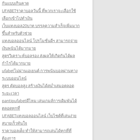
กันแบบเกินคาด
UFABETราคาบอลวันนี้ ที่พวกเราจะเลือกใช้
เลือกเข้าไปทำเงิน
เว็บแทงบอล20บาท บรรลุความสำเร็จเพิ่มมาก
ขึ้นสำหรับตัวช่วย
แทงบอลออนไลน์ โปรโมชั่นดีๆ สามารถจ่าย
เงินพนันได้มากมาย
สูตรวิเคราะห์บอลรอง ส่งผลให้เกิดกันได้ผล
กำไรได้มากมาย
ufabetไม่ผ่านเอเยนต์ การพนันบอลผ่านทาง
ระบบออนไลน์
สูตร คัดบอลสูง สร้างเงินได้สม่ำเสมอตลอด
ระยะเวลา
pantipufabetดีไหม เล่นเกมส์การเดิมพันได้
ตลอดทุกที่
UFABETแทงบอลออนไลน์ เว็บไซต์ที่เล่นง่าย
สบายเร็วทันใจ
ราคาบอลเต็ง ทำให้สามารถเล่นได้ทุกที่ที่
ต้องการ