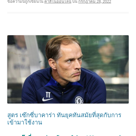
ข้อความนี้ถูกเขียนใน
คาสิโนออนไลน์
บน
กรกฎาคม 28, 2022
สูตร เซ๊กซี่บาคาร่า ทันยุคทันสมัยที่สุดกับการ
เข้ามาใช้งาน