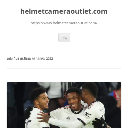
ข้าม
ไป
helmetcameraoutlet.com
ยัง
เนื้อหา
https://www.helmetcameraoutlet.com/
เมนู
คลังเก็บรายเดือน:
กรกฎาคม 2022