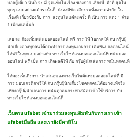
บอลผู้เดียว นั้นก็ จะ มี จุดแข็งในเรื่อง ของการ เสี่ยงที่ ต่ำที่ สุดใน
ทุกๆ แบบอย่างแม้กระนั้นก็ ยังคงมีข้อ เสียรวมทั้งความจำกัด ใน
เรื่องที่ เกี่ยวข้องกับ การ ลงทุนในแต่ละครั้ง ที่ เป็น การ แทง 1 จ่าย
1 เพียงแค่นั้นก็
เ
ลย จะ ต้องเพิ่มพนันบอลออนไลน์ ฟรี การ ให้ โอกาสให้ กับ กรุ๊ปผู้
นักเสี่ยงดวงทุกคนได้กระทำการ ลงทุนเกมการ เดิมพันบอลออนไลน์
ได้ฟรีในทุกแบบอย่างกับ ทางเว็บไซต์แทงบอลออนไลน์ที่
พนันบอล
ออนไลน์ ฟรี เป็น การ เกิดผลดีให้ กับ กรุ๊ปผู้นักเล่นการ พนันทุกคนที่
ได้มองเห็นถึงการ นำเสนอของทางเว็บไซต์แทงบอลออนไลน์ที่ มี
การ มอบเครดิตฟรีให้ กับ กรุ๊ปผู้นักเสี่ยงโชคทุกคนได้อย่างแท้จริง
เพียงกรุ๊ปผู้นักเล่นการ พนันทุกคนกระทำสมัครเข้าใช้บริการ กับ
ทางเว็บไซต์แทงบอลออนไลน์ก็
เว็บตรง ufabet เข้ามาร่วมลงทุนเดิมพันกับทางเรา เข้า
ufabetมือถือ และเรายังมีคาสิโน