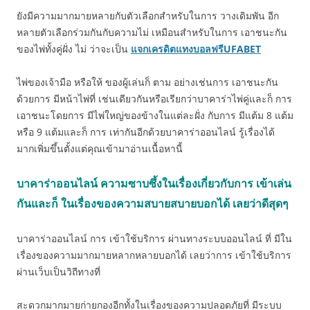
ยังมีความมากมายหลายกับตัวเลือกสำหรับในการ วางเดิมพัน อีก
หลายตัวเลือกร่วมกันกับความไม่ เหมือนสำหรับในการ เอาชนะกัน
ของไพ่ทั้งคู่ฝั่ง ไม่ ว่าจะเป็น
แจกเครดิตแทงบอลฟรีUFABET
ไพ่ของเจ้ามือ หรือให้ ของผู้เล่นก็ ตาม อย่างเช่นการ เอาชนะกัน
ด้วยการ มีหน้าไพ่ที่ เช่นเดียวกันหรือเรียกว่าบาคาร่าไพ่คู่และก็ การ
เอาชนะโดยการ มีไพ่ใหญ่ของข้างในแต่ละฝั่ง กับการ มีแต้ม 8 แต้ม
หรือ 9 แต้มและก็ การ เท่ากันอีกด้วยบาคาร่าออนไลน์ รู้เรื่องได้
มากเพิ่มขึ้นตั้งแต่คุณเข้ามาอ่านเนื้อหานี้
บาคาร่าออนไลน์ ความซาบซึ้งในเรื่องเกี่ยวกับการ เข้าเล่น
กันและก็ ในเรื่องของความสบายสบายบอกได้ เลยว่าดีสุดๆ
บาคาร่าออนไลน์ การ เข้าใช้บริการ ผ่านทางระบบออนไลน์ ที่ มีใน
เรื่องของความมากมายหลากหลายบอกได้ เลยว่าการ เข้าใช้บริการ
ผ่านเว็บเป็นวิถีทางที่
สะดวกมากมายก่ายกองอีกทั้งในเรื่องของความปลอดภัยที่ มีระบบ