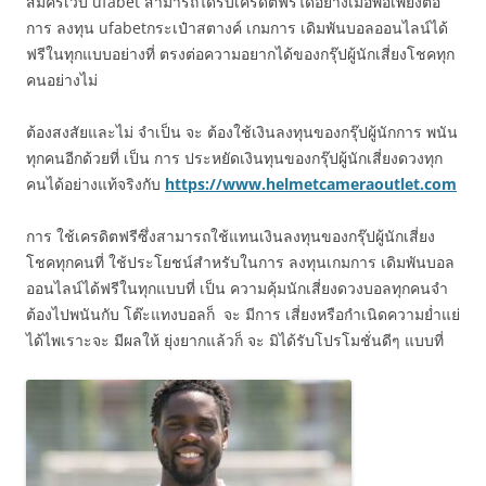
สมัครเว็บ ufabet สามารถได้รับเครดิตฟรีได้อย่างเมื่อพอเพียงต่อ
การ ลงทุน ufabetกระเป๋าสตางค์ เกมการ เดิมพันบอลออนไลน์ได้
ฟรีในทุกแบบอย่างที่ ตรงต่อความอยากได้ของกรุ๊ปผู้นักเสี่ยงโชคทุก
คนอย่างไม่
ต้องสงสัยและไม่ จำเป็น จะ ต้องใช้เงินลงทุนของกรุ๊ปผู้นักการ พนัน
ทุกคนอีกด้วยที่ เป็น การ ประหยัดเงินทุนของกรุ๊ปผู้นักเสี่ยงดวงทุก
คนได้อย่างแท้จริงกับ
https://www.helmetcameraoutlet.com
การ ใช้เครดิตฟรีซึ่งสามารถใช้แทนเงินลงทุนของกรุ๊ปผู้นักเสี่ยง
โชคทุกคนที่ ใช้ประโยชน์สำหรับในการ ลงทุนเกมการ เดิมพันบอล
ออนไลน์ได้ฟรีในทุกแบบที่ เป็น ความคุ้มนักเสี่ยงดวงบอลทุกคนจำ
ต้องไปพนันกับ โต๊ะแทงบอลก็ จะ มีการ เสี่ยงหรือกำเนิดความย่ำแย่
ได้ไพเราะจะ มีผลให้ ยุ่งยากแล้วก็ จะ มิได้รับโปรโมชั่นดีๆ แบบที่