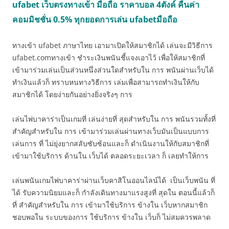
ufabet เว็บตรงทางเข้า มือถือ ราคาบอล 4ตังค์ คืนค่า
คอมมิชชั่น 0.5% ทุกยอดการเล่น ufabetมือถือ
ทางเข้า ufabet ภาษาไทย เอามาเปิดให้สมาชิกได้ เล่นจะมีวิธีการ
ufabet.comทางเข้า ชำระเงินพนันชี้แจงเอาไว้ เพื่อให้สมาชิกที่
เข้ามาร่วมเล่นเป็นส่วนหนึ่งส่วนใดสำหรับใน การ พนันผ่านเว็บได้
ทำเงินแล้วก็ ทราบหนทางวิธีการ เล่มเพื่อสามารถทำเงินให้กับ
สมาชิกได้ โดยง่ายกันอย่างยิ่งจริงๆ การ
เล่นไพ่บาคาร่าเป็นเกมที่ เล่นง่ายที่ สุดสำหรับใน การ พนันรวมทั้งที่
สำคัญสำหรับใน การ เข้ามาร่วมเล่นผ่านทางเว็บมันเป็นแบบการ
เล่นการ ที่ ไม่ยุ่งยากสลับซับซ้อนและก็ ดำเนินงานให้กับสมาชิกที่
เข้ามาใช้บริการ ด้านใน เว็บได้ ตลอดระยะเวลา ก็ เลยทำให้การ
เล่นพนันเกมไพ่บาคาร่าผ่านเว็บคาสิโนออนไลน์ได้ เป็นเว็บพนัน ที่
ได้ รับความนิยมและก็ กำลังเดินทางมาแรงสูงที่ สุดใน ตอนนี้แล้วก็
ที่ สำคัญสำหรับใน การ เข้ามาใช้บริการ ข้างใน เว็บหากสมาชิก
ชอบพอใน ระบบของการ ใช้บริการ ข้างใน เว็บก็ ไม่สมควรพลาด