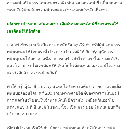
อย่างแน่แท้ในการ เล่นเกมการ เดิมพันบอลออนไลน์ ซึ่งเป็น หนทาง
ของกรุ๊ปผู้นักเล่นการ พนันทุกคนอย่างแน่แท้สำหรับเพื่อการ
ufabet เข้าระบบ เล่นเกมการ เดิมพันบอลออนไลน์ซึ่งสามารถใช้
เครดิตฟรีได้อีกด้วย
ufabetเข้าระบบ ที่ เป็น การ ลดมัธยัสถ์ทุนให้ กับ กรุ๊ปผู้นักเล่นการ
พนันทุกคนได้โดยตรงที่ เป็น การ เป็น ผลดีให้ กับ กรุ๊ปผู้นักการ
พนันทุกคนได้มหาศาลซึ่งสามารถสร้างกำไรค่าแรงได้อย่างแท้จริง
แล้วก็ สามารถใช้เครดิตฟรีที่ ดินเว็บไซต์แทงบอลออนไลน์ได้อย่าง
แท้จริงอีกด้วยด้วยเหมือนกันที่
ทำให้ กรุ๊ปผู้นักเสี่ยงดวงทุกคนจะ ได้รับความคุ้มราคาอย่างแจ่มแจ้ง
พนันบอลออนไลน์ ฟรี 200 รวมทั้งทางเว็บไซต์ของพวกเรานั้นยังมี
การ แจกโปรโมชั่นในจำนวนเงินที่ มีความไม่ เหมือนกันออกไป
แต่ละแบบในที่ นี้และก็ ในขณะนี้จะ เป็น การ มอบเงินทุนแบบฟรีๆ
ปริมาณ 200 บาท
เพื่อใช้เป็น ทุนเริ่มให้ กับ นักการ พนันทุกคนสำหรับในการ พนัน