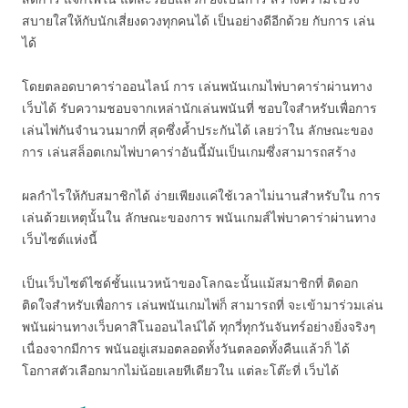
สบายใสให้กับนักเสี่ยงดวงทุกคนได้ เป็นอย่างดีอีกด้วย กับการ เล่น
ได้
โดยตลอดบาคาร่าออนไลน์ การ เล่นพนันเกมไพ่บาคาร่าผ่านทาง
เว็บได้ รับความชอบจากเหล่านักเล่นพนันที่ ชอบใจสำหรับเพื่อการ
เล่นไพ่กันจำนวนมากที่ สุดซึ่งค้ำประกันได้ เลยว่าใน ลักษณะของ
การ เล่นสล็อตเกมไพ่บาคาร่าอันนี้มันเป็นเกมซึ่งสามารถสร้าง
ผลกำไรให้กับสมาชิกได้ ง่ายเพียงแค่ใช้เวลาไม่นานสำหรับใน การ
เล่นด้วยเหตุนั้นใน ลักษณะของการ พนันเกมส์ไพ่บาคาร่าผ่านทาง
เว็บไซต์แห่งนี้
เป็นเว็บไซต์ไซด์ชั้นแนวหน้าของโลกฉะนั้นแม้สมาชิกที่ ติดอก
ติดใจสำหรับเพื่อการ เล่นพนันเกมไพ่ก็ สามารถที่ จะเข้ามาร่วมเล่น
พนันผ่านทางเว็บคาสิโนออนไลน์ได้ ทุกวี่ทุกวันจันทร์อย่างยิ่งจริงๆ
เนื่องจากมีการ พนันอยู่เสมอตลอดทั้งวันตลอดทั้งคืนแล้วก็ ได้
โอกาสตัวเลือกมากไม่น้อยเลยทีเดียวใน แต่ละโต๊ะที่ เว็บได้