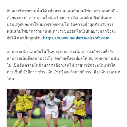
กับสมาชิกทุกท่านนั้นได้ เข้ามาร่วมเล่นกับเกมไพ่บาคาร่าสดกันอีก
ด้วยนะคะบาคาร่าออนไลน์ สร้างการ เลือกเล่นด้วยฟังก์ชั่นแบบ
ปรับปรุงที่ จะทำให้ สมาชิกทุกท่านได้ รับความล้ำยุคสำหรับการ
พนันเกมไพ่บาคาร่าผ่านหนทางระบบออนไลน์เป็นอย่างมากซึ่งจะ
ก่อให้ สมาชิกทุกท่าน
https://www.paulette-airsoft.com
สามารถเลือกเล่นกันได้ ในทุกๆ ค่ายอย่างไม่ ต้องสงสัยรวมทั้งยัง
สามารถเห็นถึงสนามจริงได้ อีกด้วยซึ่งจะมีผลให้ สมาชิกทุกท่านนั้น
ไม่ เป็นอันตรายในด้านการ เลือกเล่นไม่ ว่าสมาชิกจะพนันเท่าใด
ทางเว็บก็ ยังมีการ ชำระเงินใช่หรือจะถ้าหากมีการ เสียงเงินเยอะแค่
ไหน