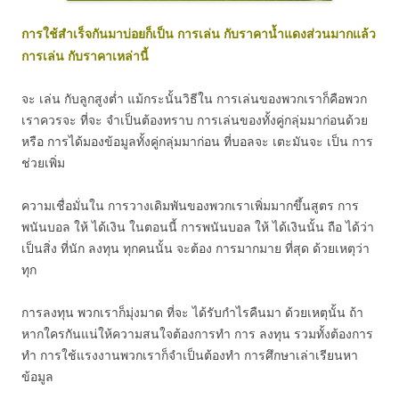
การใช้สำเร็จกันมาบ่อยก็เป็น การเล่น กับราคาน้ำแดงส่วนมากแล้ว
การเล่น กับราคาเหล่านี้
จะ เล่น กับลูกสูงต่ำ แม้กระนั้นวิธีใน การเล่นของพวกเราก็คือพวก
เราควรจะ ที่จะ จำเป็นต้องทราบ การเล่นของทั้งคู่กลุ่มมาก่อนด้วย
หรือ การได้มองข้อมูลทั้งคู่กลุ่มมาก่อน ที่บอลจะ เตะมันจะ เป็น การ
ช่วยเพิ่ม
ความเชื่อมั่นใน การวางเดิมพันของพวกเราเพิ่มมากขึ้นสูตร การ
พนันบอล ให้ ได้เงิน ในตอนนี้ การพนันบอล ให้ ได้เงินนั้น ถือ ได้ว่า
เป็นสิ่ง ที่นัก ลงทุน ทุกคนนั้น จะต้อง การมากมาย ที่สุด ด้วยเหตุว่า
ทุก
การลงทุน พวกเราก็มุ่งมาด ที่จะ ได้รับกำไรคืนมา ด้วยเหตุนั้น ถ้า
หากใครกันแน่ให้ความสนใจต้องการทำ การ ลงทุน รวมทั้งต้องการ
ทำ การใช้แรงงานพวกเราก็จำเป็นต้องทำ การศึกษาเล่าเรียนหา
ข้อมูล