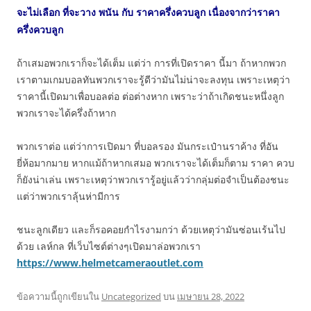
จะไม่เลือก ที่จะวาง พนัน กับ ราคาครึ่งควบลูก เนื่องจากว่าราคา
ครึ่งควบลูก
ถ้าเสมอพวกเราก็จะได้เต็ม แต่ว่า การที่เปิดราคา นี้มา ถ้าหากพวก
เราตามเกมบอลทันพวกเราจะรู้ดีว่ามันไม่น่าจะลงทุน เพราะเหตุว่า
ราคานี้เปิดมาเพื่อบอลต่อ ต่อต่างหาก เพราะว่าถ้าเกิดชนะหนึ่งลูก
พวกเราจะได้ครึ่งถ้าหาก
พวกเราต่อ แต่ว่าการเปิดมา ที่บอลรอง มันกระเป๋านราค้าง ที่อัน
ยี่ห้อมากมาย หากแม้ถ้าหากเสมอ พวกเราจะได้เต็มก็ตาม ราคา ควบ
ก็ยังน่าเล่น เพราะเหตุว่าพวกเรารู้อยู่แล้วว่ากลุ่มต่อจำเป็นต้องชนะ
แต่ว่าพวกเราลุ้นห่ามีการ
ชนะลูกเดียว และก็รอคอยกำไรงามกว่า ด้วยเหตุว่ามันซ่อนเร้นไป
ด้วย เลห์กล ที่เว็บไซต์ต่างๆเปิดมาล่อพวกเรา
https://www.helmetcameraoutlet.com
ข้อความนี้ถูกเขียนใน
Uncategorized
บน
เมษายน 28, 2022