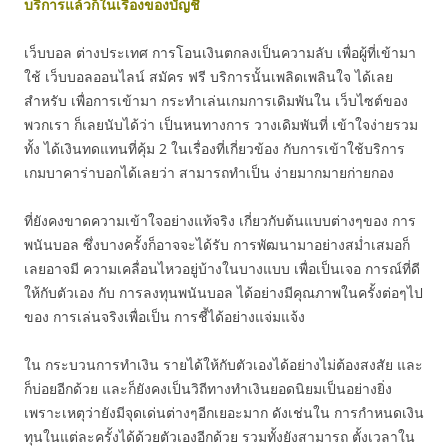
บริการแล้วก็ในเรื่องของบัญชี
เว็บบอล ต่างประเทศ การโอนเงินตกลงเป็นความลับ เพื่อผู้ที่เข้ามา
ใช้ เว็บบอลออนไลน์ สมัคร ฟรี บริการนั้นเพลิดเพลินใจ ได้เลย
สำหรับ เพื่อการเข้ามา กระทำเล่นเกมการเดิมพันใน เว็บไซต์ของ
พวกเรา ก็เลยนับได้ว่า เป็นหนทางการ วางเดิมพันที่ เข้าใจง่ายรวม
ทั้ง ได้เงินทดแทนที่คุ้ม 2 ในเรื่องที่เกี่ยวข้อง กับการเข้าใช้บริการ
เกมบาคาร่าบอกได้เลยว่า สามารถทำเป็น ง่ายมากมายก่ายกอง
ที่ยังคงขาดความเข้าใจอย่างแท้จริง เกี่ยวกับต้นแบบต่างๆของ การ
พนันบอล ซึ่งบางครั้งก็อาจจะได้รับ การพัฒนามาอย่างสม่ำเสมอก็
เลยอาจมี ความเคลื่อนไหวอยู่บ้างในบางแบบ เพื่อเป็นเจอ การณ์ที่ดี
ให้กับตัวเอง กับ การลงทุนพนันบอล ได้อย่างมีคุณภาพในครั้งต่อๆไป
ของ การเล่นจริงเพื่อเป็น การชี้ได้อย่างแจ่มแจ้ง
ใน กระบวนการทำเงิน รายได้ให้กับตัวเองได้อย่างไม่ต้องสงสัย และ
ก็บ่อยอีกด้วย และก็ยังคงเป็นวิถีทางทำเงินยอดนิยมเป็นอย่างยิ่ง
เพราะเหตุว่ายังมีจุดเด่นต่างๆอีกเยอะมาก ดังเช่นใน การกำหนดเงิน
ทุนในแต่ละครั้งได้ด้วยตัวเองอีกด้วย รวมทั้งยังสามารถ ตั้งเวลาใน