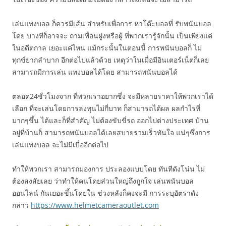
เล่นแทงบอล ก็ควรมีเส้น สำหรับเพื่อการ หาโต๊ะบอลที่ รับพนันบอล
โดย บางทีก็อาจจะ ถามเพื่อนฝูงหรือผู้ ที่พวกเรารู้จักนั้น เป็นเพียงแค่
ในอดีตกาล เยอะแค่ไหน แม้กระนั้นในตอนนี้ การพนันบอลก็ ไม่
ทุกข์ยากลำบาก อีกต่อไปแล้วด้วย เหตุว่าในเมื่อมีอินเตอร์เน็ตก็เลย
สามารถมีการเล่น แทงบอลได้โดย สามารถพนันบอลได้
ตลอด24ชั่วโมงจาก ที่พวกเราอยากซึ่ง จะมีหลายราคาให้พวกเราได้
เลือก ที่จะเล่นโดยการลงทุนไม่กี่บาท ก็สามารถได้ผล ผลกำไรที่
มากๆขึ้น ได้และก็ที่สำคัญ ไม่ต้องขับขี่รถ ออกไปต่างประเทศ บ้าน
อยู่ที่บ้านก็ สามารถพนันบอลได้เลยสบายรวมเร็วทันใจ แน่ๆซึ่งการ
เล่นแทงบอล จะไม่มีเบื่ออีกต่อไป
ทำให้พวกเรา สามารถมองการ ประลองแบบโดย ทันทีดังโน่น ไม่
ต้องสงสัยเลย ว่าทำให้คนโดยส่วนใหญ่ถึงถูกใจ เล่นพนันบอล
ออนไลน์ กันเยอะขึ้นโดยใน ช่วงหลังก็คงจะมี การระบุอัตราดัง
กล่าว
https://www.helmetcameraoutlet.com