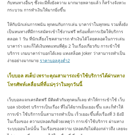
กับหนทางอื่นๆ ซึ่งจะมีทั้งยังความ มากมายหลายแล้ว ก็สร้างจังหวะ
กระบวน การทำเงินให้มากยิ่งขึ้น
ให้กับนักเล่นการพนัน ทุกคนกับการเล่น บาคาร่าในทุกหน รวมทั้งยัง
เป็นหนทางที่มีการสมัครเข้าใช้งานฟรี พร้อมทั้งการเปิดให้บริการ
ตลอด 1 วัน ที่นักเสี่ยงโชคสามารถ ทำเงินได้โดยตลอดในการเล่น
บาคาร่า และก็ได้เงินทดแทนที่คุ้ม 2 ในเรื่องเกี่ยวกับ การเข้าใช้
บริการ เกมบาคาร่าบอกได้เลย แทงสล็อต Joker ว่าสามารถทำเป็น
ง่ายอย่างมากมาย
ราคาบอลสูงต่ำ2
เว็บบอล สเต็ป เพราะคุณสามารถเข้าใช้บริการได้ผ่านทาง
โทรศัพท์เคลื่อนที่ที่แน่ๆว่าในทุกวันนี้
เว็บบอลแจกเครดิตฟรี มีติดตัวกันทุกคนก็เลย ทำให้การเข้าใช้ เว็บ
บอล sbobet บริการเป็นเรื่อง ที่ไม่ได้ยากเย็นเยอะขึ้น และก็ทำให้
การเข้า ใช้บริการนั้นสามารถทำเป็น เร็วเยอะขึ้นทั้งเรื่องที่ 3 ยังมี
ในเรื่องของ ความปลอดภัยด้วยเหตุว่า การเข้าใช้บริการ ผ่านทาง
ระบบออนไลน์นั้น ในเรื่องของความ ปลอดภัยไม่ต้องกล่าวถึง เลยจะ