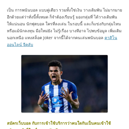
เป็น การพนันบอล แบบคู่เดียว รวมทั้งใช่เงิน วางเดิมพัน ไม่มากมาย
อีกด้วย
แต่ว่าทั่งนี้ทั้งหมด ก็จำต้องเรียนรู้ มองกลุ่มที่ ได้วางเดิมพัน
ให้แน่นอน นักฟุตบอล ใครที่ลงเล่น ในรอบนี้ และก็แข่งกับกลุ่มไหน
หรือแม้นักลงทุน มือใหม่ยัง ไม่รู้เรื่อง บางทีอาจ ไปพบข้อมูล เพิ่มเติม
นอกเหนือ แทงสล็อต Joker จากนี้ได้จากคนเล่นพนันบอล
คาสิโน
ออนไลน์ จีคลับ
สมัครเว็บบอล กับการเข้าใช้บริการว่าคนใดกันเป็นคนเข้าใช้