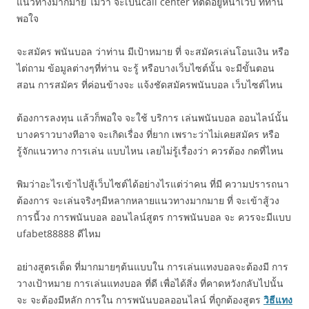
แนวทางมากมาย ไม่ว่า จะเป็นcall center ที่ติดอยู่หน้าเว็บ ที่ท่าน
พอใจ
จะสมัคร พนันบอล ว่าท่าน มีเป้าหมาย ที่ จะสมัครเล่นโอนเงิน หรือ
ไต่ถาม ข้อมูลต่างๆที่ท่าน จะรู้ หรือบางเว็บไซต์นั้น จะมีขั้นตอน
สอน การสมัคร ที่ค่อนข้างจะ แจ้งชัดสมัครพนันบอล เว็บไซต์ไหน
ต้องการลงทุน แล้วก็พอใจ จะใช้ บริการ เล่นพนันบอล ออนไลน์นั้น
บางคราวบางทีอาจ จะเกิดเรื่อง ที่ยาก เพราะว่าไม่เคยสมัคร หรือ
รู้จักแนวทาง การเล่น แบบไหน เลยไม่รู้เรื่องว่า ควรต้อง กดที่ไหน
พิมว่าอะไรเข้าไปสู้เว็บไซต์ได้อย่างไรแต่ว่าคน ที่มี ความปรารถนา
ต้องการ จะเล่นจริงๆมีหลากหลายแนวทางมากมาย ที่ จะเข้าสู้วง
การนี้วง การพนันบอล ออนไลน์สูตร การพนันบอล จะ ควรจะมีแบบ
ufabet88888 ดีไหม
อย่างสูตรเด็ด ที่มากมายๆต้นแบบใน การเล่นแทงบอลจะต้องมี การ
วางเป้าหมาย การเล่นแทงบอล ที่ดี เพื่อได้สิ่ง ที่คาดหวังกลับไปนั้น
จะ จะต้องมีหลัก การใน การพนันบอลออนไลน์ ที่ถูกต้องสูตร
วิธีแทง