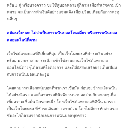
หรือ 3 คู่ หรือบางคราว ขะใช้คู่บอลหลายคู่ก็ตาม เมื่อสำเร็จตามเป้า
หมาย จะเป็นการทำเงินดีอย่างแจ่มแจ้ง เมื่อเปรียบเทียบกับการลงทุ
นอื่นๆ
สมัครเว็บบอล ไม่ว่าเป็นการพนันบอลโดดเดี่ยว หรือการพนันบอล
สดออนไลน์ก็ตาม
เว็บไซต์แทงบอลที่ดีเยี่ยมที่สุด เป็นเว็บโดยตรงที่ชำระเงินอย่าง
พร้อม พวกเราสามารถเลือกเข้าใช้งานผ่านเว็บไซต์แทงบอล
ออนไลน์ต่างๆได้ตามที่ใจต้องการ และก็มีอิสระเสรีอย่างเต็มเปี่ยม
กับการพนันบอลแต่ละรูป
โดยสามารถเลือกกลุ่มบอลที่พวกเราเชื่อมั่น ก่อนจะชำระเงินพนัน
ได้อย่างอิสระ และก็สามารถพินิจพิจารณาบอลร่วมกับสหายๆเพื่อ
เพิ่มความเชื่อมั่น อีกรอบหนึ่ง โดยเว็บไซต์แทงบอลที่ดีนั้น ควรจะ
เป็นเว็บโดยตรง ที่ชำระเงินอย่างครบถ้วน โดยไม่มีการหักค่าครอง
ชีพอะไรก็ตามจากนักเล่นการพนันบอลทุกคราว