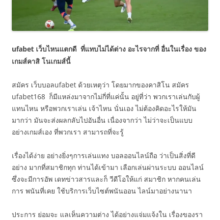
ufabet เว็บไหนแตกดี ที่แทบไม่ได้ต่าง อะไรจากที่ อื่นในเรื่อง ของ
เกมส์คาสิ โนเกมส์นี้
สมัคร เว็บบอลufabet ด้วยเหตุว่า โดยมากของคาสิโน สมัคร
ufabet168 ก็มีแหล่งมาจากไม่กี่ที่แค่นั้น อยู่ที่ว่า พวกเราเล่นกับผู้
แทนไหน หรือพวกเราเล่น เจ้าไหน นั่นเอง ไม่ต้องคิดอะไรให้มัน
มากว่า มันจะส่งผลกลับไปอันอื่น เนื่องจากว่า ไม่ว่าจะเป็นแบบ
อย่างเกมส์เอง ที่พวกเรา สามารถที่จะรู้
เรื่องได้ง่าย อย่างยิ่งๆการเล่นแทง บอลออนไลน์ถือ ว่าเป็นสิ่งที่ดี
อย่าง มากที่สมาชิกทุก ท่านได้เข้ามา เลือกเล่นผ่านระบบ ออนไลน์
ซึ่งจะมีการอัพ เดทข่าวสารและก็ วีดีโอให้แก่ สมาชิก หากคนเล่น
การ พนันที่เคย ใช้บริการเว็บไซต์พนันออน ไลน์มาอย่างนานา
ประการ ย่อมจะ แลเห็นความต่าง ได้อย่างแจ่มแจ้งใน เรื่องของรา