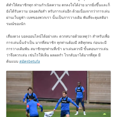
ต์ทำให้สมาชิกทุก ท่านกำเนิดความ ตกลงใจได้ง่าย มากยิ่งขึ้นและก็
ยังได้รับความ ปลอดภัยสำ หรับการเล่นอีก ด้วยเนื่องจากว่าการเล่น
ผ่านเว็บยูฟ่า เบทของพวกเรา นั้นเป็นการวางเดิม พันที่จะคุมสติอา
รมณ์ของนัก
เสี่ยงดวง บอลออนไลน์ได้อย่างสะ ดวกสบายด้วยเหตุว่า สำหรับเพื่อ
การเล่นนั้นจำเป็น มากที่สมาชิก ทุกท่านต้องมี สติทุกหน ก่อนจะมี
การวางเดิมพัน สมาชิกทุกท่านที่เข้า มาเล่นควรมี ขั้นตอนการเล่น
ว่าจึงควรเล่น เช่นไรให้เห็น ผลผลกำ ไรกลับมาได้มากที่สุด มี
ต้นแบบ
สมัครbetufa