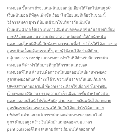
แทงบอล ขั้นเทพ ถ้าจะเล่นพนันบอลกลุ่มเยี่ยมให้โยกไปเล่นสูงต่ำ
เว็บพนันบอล ดีที่สุด เพิ่มขึ้นเรื่อยๆไม่น้อยเลยทีเดียวในขณะนี้
วิธีการสมัคร ยูฟ่า ที่นิยมเข้ามาใช้บริการกันเพิ่มขึ้น
เว็บพนัน ฝากครั้งแรก เกมการเดิมพันบอลคงเคยชินกันอย่างดีเยี่ยม
mm88เว็บแทงบอล ความสะดวกความปลอดภัยให้กับนักพนัน
แทงบอลคู่ไหนดีคืนนี้ กับช่องทางการเล่นที่สร้างกำไรให้ได้อย่างงาม
สูตรพนันสล็อต ผู้เล่นรวมทั้งลู่ทางผู้ใช้งานได้อย่างดีเยี่ยม
กลุ่มบอล vip Pantip แนวทางการทำเงินที่ดีสำหรับนักการพนัน
แทงบอล ฟีฟ่า ทำให้สบายที่สุดให้การเล่นแทงบอล
แทงบอลที่ไหน สำหรับเพื่อการพนันบอลออนไลน์ผ่านทางบัตร
สูตรแทงบอลกินค่าน้ำ88 ได้รับความคุ้มราคากันแบบเกินคาด
UFABETราคาบอลวันนี้ ที่พวกเราจะเลือกใช้เลือกเข้าไปทำเงิน
เว็บแทงบอล20บาท บรรลุความสำเร็จเพิ่มมากขึ้นสำหรับตัวช่วย
แทงบอลออนไลน์ โปรโมชั่นดีๆ สามารถจ่ายเงินพนันได้มากมาย
สูตรวิเคราะห์บอลรอง ส่งผลให้เกิดกันได้ผลกำไรได้มากมาย
ufabetไม่ผ่านเอเยนต์ การพนันบอลผ่านทางระบบออนไลน์
สูตร คัดบอลสูง สร้างเงินได้สม่ำเสมอตลอดระยะเวลา
pantipufabetดีไหม เล่นเกมส์การเดิมพันได้ตลอดทุกที่