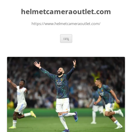
ข้าม
ไป
helmetcameraoutlet.com
ยัง
เนื้อหา
https://www.helmetcameraoutlet.com/
เมนู