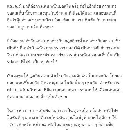
และจะมี ผลดีต่อการเล่น พนันบอลในครั้ง ต่อไปอีกด้วย การแทง
บอลสเต็ป นี้กับการลงทุน ในจำนวนที่ น้อยได้และ ผลตอบแทนก็
ถือว่าคุ้มค่า อย่างมากเมื่อเปรียบเทียบ กับวางเดิมพัน กับเกมพนัน
บอล ในรูปแบบอื่น ที่อาจจะ
มีข้อความ จำกัดและ แตกต่างกับ กฎกติกาที่ แตกต่างกันออกไป ซึ่ง
เป็นสิ่ง ที่เหล่านักพนัน สามารถวางแผนได้ เป็นอย่างดี กับการเล่น
ใน แต่ละรูปแบบ ของตัวเอง อย่างการเล่น พนันบอล สเต็ปนั้น เป็น
รูปแบบ ที่ไม่จำเป็น จะต้องใช้
เงินลงทุนให้ สูงเกินความจำเป็น กับวางเดิมพัน ในแต่ละบิล โดยผล
ตอบ แทนขึ้นอยู่กับ จำนวนคู่บอล ในบิลนั้น ๆ เช่นกัน สำหรับการ
เข้า มาเล่นพนันบอล ที่มีความหลากหลาย รูปแบบให้ เลือกเล่นและ
มีความหลากหลาย ที่จะเป็นตัวช่วย
ในการทำ การวางเดิมพัน ไม่ว่าจะเป็น สูตรเด็ดเคล็ดลับ หรือโปร
โมชั่นดี ๆ มากมาย ที่ทางเว็บพนัน ออนไลน์ยูฟ่าเบท ได้มีการ ให้
บริการสำหรับเหล่า สมาชิกใหม่ และฐานลูกค้าเก่า ๆ ก็ตามซึ่ง