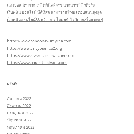
แทงบอลเช้า พวกเราได้พินิจพิจารณากันว่ากำไรดีจริง
เว็บพนัน ออนไลน์ ที่ดีที่สุด สามารถสร้างผลตอบแทนสูงสุด
เว็บพนันออนไลน์88 หวังอยากได้ผลกำไรกับบอลในแต่ละคู่
https://www.condonewsmyrna.com
https://www.cincyteamos2.org
https://www.lower-case-switcher.com
https://www.paulette-airsoft.com
คลังเก็บ
กันยายน 2022
สิงหาคม 2022
กรกฎาคม 2022
มิถุนายน 2022
พฤษภาคม 2022