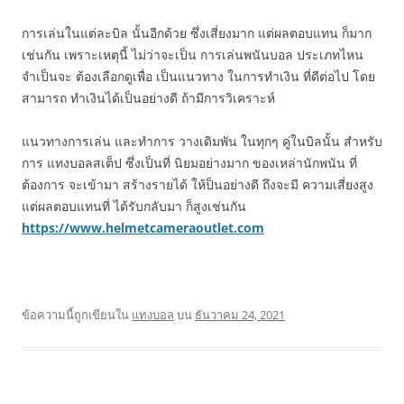
การเล่นในแต่ละบิล นั้นอีกด้วย ซึ่งเสี่ยงมาก แต่ผลตอบแทน ก็มาก
เช่นกัน เพราะเหตุนี้ ไม่ว่าจะเป็น การเล่นพนันบอล ประเภทไหน
จำเป็นจะ ต้องเลือกดูเพื่อ เป็นแนวทาง ในการทำเงิน ที่ดีต่อไป โดย
สามารถ ทำเงินได้เป็นอย่างดี ถ้ามีการวิเคราะห์
แนวทางการเล่น และทำการ วางเดิมพัน ในทุกๆ คู่ในบิลนั้น สำหรับ
การ แทงบอลสเต็ป ซึ่งเป็นที่ นิยมอย่างมาก ของเหล่านักพนัน ที่
ต้องการ จะเข้ามา สร้างรายได้ ให้ป็นอย่างดี ถึงจะมี ความเสี่ยงสูง
แต่ผลตอบแทนที่ ได้รับกลับมา ก็สูงเช่นกัน
https://www.helmetcameraoutlet.com
ข้อความนี้ถูกเขียนใน
แทงบอล
บน
ธันวาคม 24, 2021