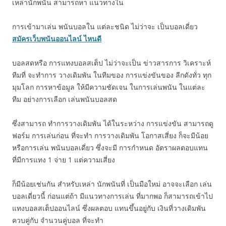
เหล่านักพนัน สามารถหา แนวทางใน
การเข้ามาเล่น พนันบอลใน แต่ละชนิด ไม่ว่าจะ เป็นบอลเดี่ยว
สมัครเว็บพนันออนไลน์ ไหนดี
บอลสดหรือ การแทงบอลสเต็ป ไม่ว่าจะเป็น ข่าวสารการ วิเคราะห์
ทีมที่ จะทำการ วางเดิมพัน ในทีมของ การแข่งขันของ ลีกดังทั่ว ทุก
มุมโลก การหาข้อมูล ให้มีความชัดเจน ในการเล่นพนัน ในแต่ละ
ทีม อย่างการเลือก เล่นพนันบอลสด
ซึ่งสามารถ ทำการวางเดิมพัน ได้ในระหว่าง การแข่งขัน สามารถดู
ฟอร์ม การเล่นก่อน ที่จะทำ การวางเดิมพัน โอกาสเสี่ยง ก็จะมีน้อย
หรือการเล่น พนันบอลเดี่ยว ซึ่งจะมี การกำหนด อัตราผลตอบแทน
ที่มีการแทง 1 จ่าย 1 แต่ความเสี่ยง
ก็มีน้อยเช่นกัน สำหรับเหล่า นักพนันที่ เป็นมือใหม่ อาจจะเลือก เล่น
บอลเดี่ยวนี้ ก่อนแต่ถ้า มีแนวทางการเล่น ที่มากพอ ก็สามารถเข้าไป
แทงบอลสเต็ปออนไลน์ ซึ่งผลตอบ แทนขึ้นอยู่กับ เงินที่วางเดิมพัน
ควบคู่กับ จำนวนคู่บอล ที่จะทำ