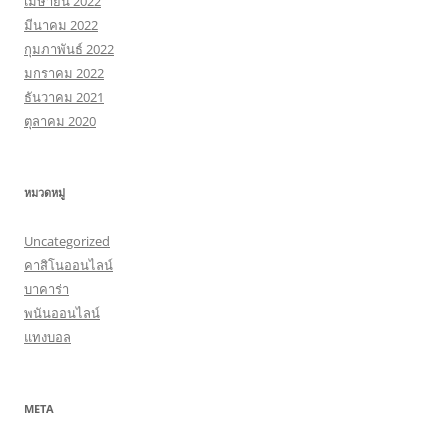
เมษายน 2022
มีนาคม 2022
กุมภาพันธ์ 2022
มกราคม 2022
ธันวาคม 2021
ตุลาคม 2020
หมวดหมู่
Uncategorized
คาสิโนออนไลน์
บาคาร่า
พนันออนไลน์
แทงบอล
META