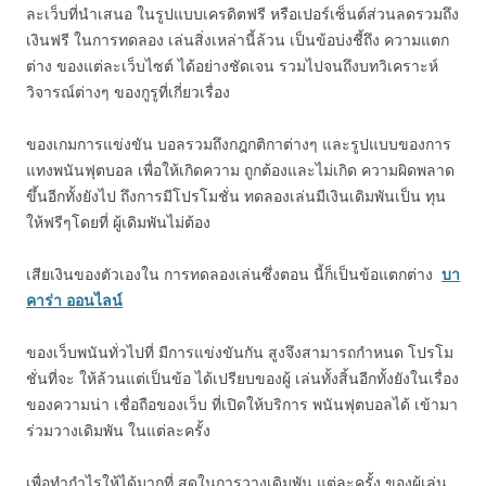
ละเว็บที่นำเสนอ ในรูปแบบเครดิตฟรี หรือเปอร์เซ็นต์ส่วนลดรวมถึง
เงินฟรี ในการทดลอง เล่นสิ่งเหล่านี้ล้วน เป็นข้อบ่งชี้ถึง ความแตก
ต่าง ของแต่ละเว็บไซต์ ได้อย่างชัดเจน รวมไปจนถึงบทวิเคราะห์
วิจารณ์ต่างๆ ของกูรูที่เกี่ยวเรื่อง
ของเกมการแข่งขัน บอลรวมถึงกฎกติกาต่างๆ และรูปแบบของการ
แทงพนันฟุตบอล เพื่อให้เกิดความ ถูกต้องและไม่เกิด ความผิดพลาด
ขึ้นอีกทั้งยังไป ถึงการมีโปรโมชั่น ทดลองเล่นมีเงินเดิมพันเป็น ทุน
ให้ฟรีๆโดยที่ ผู้เดิมพันไม่ต้อง
เสียเงินของตัวเองใน การทดลองเล่นซึ่งตอน นี้ก็เป็นข้อแตกต่าง
บา
คาร่า ออนไลน์
ของเว็บพนันทั่วไปที่ มีการแข่งขันกัน สูงจึงสามารถกำหนด โปรโม
ชั่นที่จะ ให้ล้วนแต่เป็นข้อ ได้เปรียบของผู้ เล่นทั้งสิ้นอีกทั้งยังในเรื่อง
ของความน่า เชื่อถือของเว็บ ที่เปิดให้บริการ พนันฟุตบอลได้ เข้ามา
ร่วมวางเดิมพัน ในแต่ละครั้ง
เพื่อทำกำไรให้ได้มากที่ สุดในการวางเดิมพัน แต่ละครั้ง ของผู้เล่น