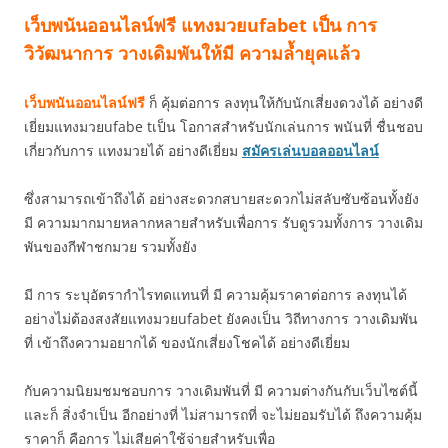
เว็บพนันออนไลน์ฟรี แทงมวยufabet เป็น การ
วิวัฒนาการ วางเดิมพันให้มี ความล้ำยุคแล้ว
เว็บพนันออนไลน์ฟรี
ก็ คุ้มต่อการ ลงทุนให้กับนักเสี่ยงดวงได้ อย่างดี
เยี่ยม
แทงมวยufabe tเป็น โอกาสสำหรับนักเล่นการ พนันที่ ชื่นชอบ
เกี่ยวกับการ แทงมวยได้ อย่างดีเยี่ยม
สมัครเล่นบอลออนไลน์
ซึ่งสามารถเข้าถึงได้ อย่างสะดวกสบายสะดวกไม่สลับซับซ้อนทั้งยัง
มี ความมากมายหลากหลายสำหรับเพื่อการ รับดูรวมทั้งการ วางเดิม
พันของกีฬาชกมวย รวมทั้งยัง
มี การ ระบุอัตรากำไรทดแทนที่ มี ความคุ้มราคาต่อการ ลงทุนได้
อย่างไม่ต้องสงสัย
แทงมวยufabet ยังคงเป็น วิถีทางการ วางเดิมพัน
ที่ เข้าถึงความอยากได้ ของนักเสี่ยงโชคได้ อย่างดีเยี่ยม
กับความนิยมชมชอบการ วางเดิมพันที่ มี ความต่างกันกับเว็บไซต์นี้
และก็ สิ่งจำเป็น อีกอย่างที่ ไม่สามารถที่ จะไม่ยอมรับได้ ถึงความคุ้ม
ราคาก็ คือการ ไม่เสียค่าใช้จ่ายสำหรับเพื่อ