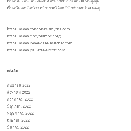
เว็บพนัน ออนไลน์ ที่ดีที่สุด สามารถสร้างผลตอบแทนสูงสุด
เว็บพนันออนไลน์88 หวังอยากได้ผลกำไรกับบอลในแต่ละคู่
https://www.condonewsmyrna.com
https://www.cincyteamos2.org
https://www.lower-case-switcher.com
https://www.paulette-airsoft.com
คลังเก็บ
กันยายน 2022
สิงหาคม 2022
กรกฎาคม 2022
มิถุนายน 2022
พฤษภาคม 2022
เมษายน 2022
มีนาคม 2022