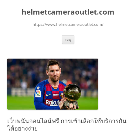
ข้าม
ไป
helmetcameraoutlet.com
ยัง
เนื้อหา
https://www.helmetcameraoutlet.com/
เมนู
เว็บพนันออนไลน์ฟรี การเข้าเลือกใช้บริการกัน
ได้อย่างง่าย