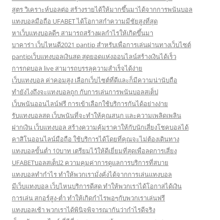
สูตร วิเคราะห์บอลต่อ สร้างรายได้ให้มากขึ้นมาได้จากการพนันบอล
แทงบอลมือถือ UFABET ได้โอกาสกำความมีชัยสูงที่สุด
หาเว็บแทงบอลดีๆ สามารถสร้างผลกำไรให้เกิดขึ้นมา
บาคาร่า เว็บไหนดี2021 pantip สำหรับเพื่อการเล่นผ่านทางเว็บไซต์
pantipเว็บแทงบอลเงินสด สุดยอดแห่งออนไลน์สร้างเงินได้เร็ว
การกดบอล live สามารถบรรลุความสำเร็จได้ง่าย
เว็บแทงบอล ค่าคอมสูง เลือกเว็บไซต์ที่ดีและก็มีความน่านับถือ
ทำยังไงถึงจะแทงบอลถูก กับการเล่นการพนันบอลสเต็ป
เว็บพนันออนไลน์ฟรี การเข้าเลือกใช้บริการกันได้อย่างง่าย
รับแทงบอลสด เว็บพนันที่จะทำให้คุณสนุก และความเพลิดเพลิน
ฝากเงิน เว็บแทงบอล สร้างความคุ้มราคาให้กับนักเสี่ยงโชคบอลได้
คาสิโนออนไลน์มือถือ ใช้บริการได้โดยที่คุณจะไม่ต้องเดินทาง
แทงบอลขั้นต่ำ 10บาท เตรียมไว้ให้ดีเยี่ยมที่สุดเพื่อลดการเสี่ยง
UFABETบอลสเต็ป2 ความคุมค่าการดูแลการบริการที่สบาย
แทงบอลทำกำไร ทำให้พวกเรามั่งคั่งได้จากการเล่นแทงบอล
มีเว็บแทงบอล เว็บไหนบริการดีสุด ทำให้พวกเราได้โอกาสได้เงิน
การเล่น สกอร์สูง-ต่ำ ทำให้เกิดกำไรพอๆกับพวกเราเล่นฟรี
แทงบอลเช้า พวกเราได้พินิจพิจารณากันว่ากำไรดีจริง