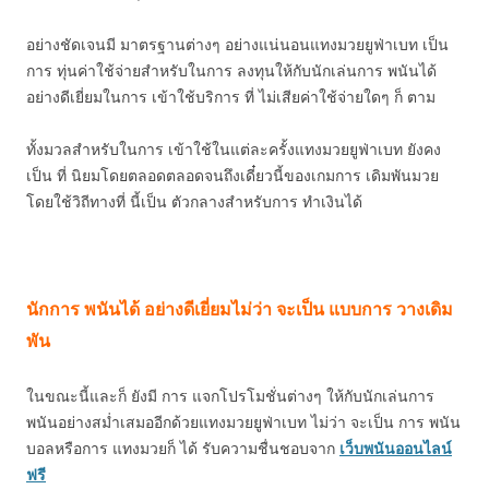
อย่างชัดเจนมี มาตรฐานต่างๆ อย่างแน่นอนแทงมวยยูฟ่าเบท เป็น
การ ทุ่นค่าใช้จ่ายสำหรับในการ ลงทุนให้กับนักเล่นการ พนันได้
อย่างดีเยี่ยมในการ เข้าใช้บริการ ที่ ไม่เสียค่าใช้จ่ายใดๆ
ก็ ตาม
ทั้งมวลสำหรับในการ เข้าใช้ในแต่ละครั้ง
แทงมวยยูฟ่าเบท ยังคง
เป็น ที่ นิยมโดยตลอดตลอดจนถึงเดี๋ยวนี้ของเกมการ เดิมพันมวย
โดยใช้วิถีทางที่ นี้เป็น ตัวกลางสำหรับการ ทำเงินได้
นักการ พนันได้ อย่างดีเยี่ยมไม่ว่า จะเป็น แบบการ วางเดิม
พัน
ในขณะนี้และก็ ยังมี การ แจกโปรโมชั่นต่างๆ ให้กับนักเล่นการ
พนันอย่างสม่ำเสมออีกด้วยแทงมวยยูฟ่าเบท ไม่ว่า จะเป็น การ พนัน
บอลหรือการ แทงมวยก็ ได้ รับความชื่นชอบจาก
เว็บพนันออนไลน์
ฟรี