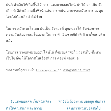
มันก็ ทำเงินให้เกิดขึ้นได้
การ แทงมวยออนไลน์ นับได้ ว่า เป็น ตัว
เลือกที่ ดีตัวเลือกหนึ่งซึ่งนักเล่นการ พนัน สามารถสมัครการ ลงทุน
โดยไม่ต้องเสียค่าใช้จ่าย
ในการ สมัครอะไรเลย มันเป็น จังหวะที่ ทุกคนจะได้ รับช่องทาง
ความมันส์อย่างสมใจอยาก ในการ ทำเงินจากกีฬาที่ มี มาตั้งแต่อดีต
สมัย
โดยการ วางแทงมวยออนไลน์ได้ ทั้งมวยลำพังก็ มวยสเต็ป ซึ่งทาง
เว็บไซต์จะให้โอกาสในเรื่องที่ การ ต่อยที่ ผลเสมอ
ข้อความนี้ถูกเขียนใน
Uncategorized
บน
กรกฎาคม 11, 2022
เมนู
←
รับแทงบอลสด เว็บพนันที่จะ
ทำยังไงถึงจะแทงบอลถูก กับการ
นำทาง
ทำให้คุณสนุก และความ
เล่นการพนันบอลสเต็ป
→