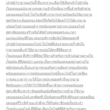
UFABETราคาบอลวันนี้ ที่พวกเราจะเลือกใช้เลือกเข้าไปทำเงิน
เว็บแทงบอล20บาท บรรลุความสำเร็จเพิ่มมากขึ้นสำหรับตัวช่วย
แทงบอลออนไลน์ โปรโมชั่นดีๆ สามารถจ่ายเงินพนันได้มากมาย
สูตรวิเคราะห์บอลรอง ส่งผลให้เกิดกันได้ผลกำไรได้มากมาย
ufabetไม่ผ่านเอเยนต์ การพนันบอลผ่านทางระบบออนไลน์
สูตร คัดบอลสูง สร้างเงินได้สม่ำเสมอตลอดระยะเวลา
pantipufabetดีไหม เล่นเกมส์การเดิมพันได้ตลอดทุกที่
UFABETแทงบอลออนไลน์ เว็บไซต์ที่เล่นง่ายสบายเร็วทันใจ
ราคาบอลเต็ง ทำให้สามารถเล่นได้ทุกที่ที่ต้องการ
เว็บแทงบอล ที่บริการดีที่สุด วิถีทางสำหรับการเข้าเล่นผ่านทางเว็บ
เว็บพนัน ดีที่สุด2021 pantip เป็นการพนันแทงบอลผ่านทางเว็บ
สมัครbetufa นั้นจะสามารถรองรับความต้องการของนักพนัน
พนันบอลแม่นๆ การพนันบอลออนไลน์นั้นจะไม่มีโอกาสเสี่ยง
การเล่น บาคาร่า จะได้โอกาสประสบผลสำเร็จมากมาย
คิดเงินบอล การได้กำไรให้เกิดขึ้นมาด้วยการเล่นพนันบอล
สูตร เซ๊กซี่บาคาร่า ทันยุคทันสมัยที่สุดกับการเข้ามาใช้งาน
แทงบอลออนไลน์ เครดิตฟรี เป็นข้อตกลงที่รู้จักดีกันอย่างยอดเยี่ยม
แทงบอลรีวิว มีคำแนะนำดีๆมาให้กับสมาชิกอยู่เป็นประจำ
เว็บพนัน ออนไลน์ ที่ดีที่สุด เลือกเว็บไซต์ที่ดีสำหรับการลงทุน