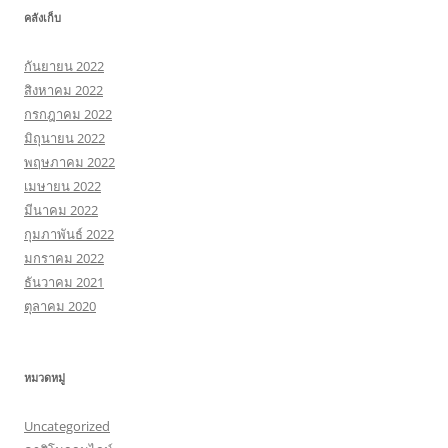
คลังเก็บ
กันยายน 2022
สิงหาคม 2022
กรกฎาคม 2022
มิถุนายน 2022
พฤษภาคม 2022
เมษายน 2022
มีนาคม 2022
กุมภาพันธ์ 2022
มกราคม 2022
ธันวาคม 2021
ตุลาคม 2020
หมวดหมู่
Uncategorized