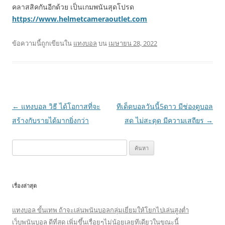
คลาสสิคกันอีกด้วย เป็นเกมพนันสุดโปรด
https://www.helmetcameraoutlet.com
ข้อความนี้ถูกเขียนใน
แทงบอล
บน
เมษายน 28, 2022
เมนู
←
แทงบอล วิธี ได้โอกาสที่จะ
ทีเด็ดบอลวันนี้5ดาว มีช่องดูบอล
นำทาง
สร้างกับรายได้มากยิ่งกว่า
สด ไม่สะดุด มีความเสถียร
→
เรื่อง
ค้นหา
สำหรับ:
เรื่องล่าสุด
แทงบอล ขั้นเทพ ถ้าจะเล่นพนันบอลกลุ่มเยี่ยมให้โยกไปเล่นสูงต่ำ
เว็บพนันบอล ดีที่สุด เพิ่มขึ้นเรื่อยๆไม่น้อยเลยทีเดียวในขณะนี้