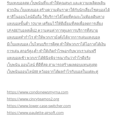
รับแทงบอลสด เว็บพนันที่จะทำให้คุณสนุก และความเพลิดเพลิน
ฝากเงิน เว็บแทงบอล สร้างความคุ้มราคาให้กับนักเสี่ยงโชคบอลได้
คาสิโนออนไลน์มือถือ ใช้บริการได้โดยที่คุณจะไม่ต้องเดินทาง
แทงบอลขั้นต่ำ 10บาท เตรียมไว้ให้ดีเยี่ยมที่สุดเพื่อลดการเสี่ยง
UFABETบอลสเต็ป2 ความคุมค่าการดูแลการบริการที่สบาย
แทงบอลทำกำไร ทำให้พวกเรามั่งคั่งได้จากการเล่นแทงบอล
มีเว็บแทงบอล เว็บไหนบริการดีสุด ทำให้พวกเราได้โอกาสได้เงิน
การเล่น สกอร์สูง-ต่ำ ทำให้เกิดกำไรพอๆกับพวกเราเล่นฟรี
แทงบอลเช้า พวกเราได้พินิจพิจารณากันว่ากำไรดีจริง
เว็บพนัน ออนไลน์ ที่ดีที่สุด สามารถสร้างผลตอบแทนสูงสุด
เว็บพนันออนไลน์88 หวังอยากได้ผลกำไรกับบอลในแต่ละคู่
https://www.condonewsmyrna.com
https://www.cincyteamos2.org
https://www.lower-case-switcher.com
https://www.paulette-airsoft.com