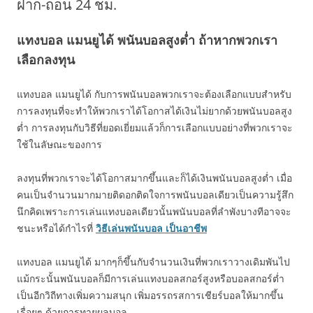
ฝาก-ถอน 24 ชม.
แทงบอล แมนยูได้ พนันบอลสูงต่ำ ถ้าหากพวกเรา
เลือกลงทุน
แทงบอล แมนยูได้ กับการพนันบอลพวกเราจะต้องเลือกแบบสำหรับ
การลงทุนที่จะทำให้พวกเราได้โอกาสได้เงินไม่ยากด้วยพนันบอลสูง
ต่ำ การลงทุนกับวิธีที่ยอดเยี่ยมแล้วก็การเลือกแบบอย่างที่พวกเราจะ
ใช้ในลัษณะของการ
ลงทุนที่พวกเราจะได้โอกาสมากขึ้นและก็ได้เงินพนันบอลสูงต่ำ เมื่อ
คนเป็นจำนวนมากมายติดอกติดใจการพนันบอลเดียวเป็นความรู้สึก
นึกคิดเพราะการเล่นแทงบอลเดียวนั้นพนันบอลที่ลำพังบางทีอาจจะ
ชนะหรือได้กำไรที่
วิธีเล่นพนันบอล เป็นอาชีพ
แทงบอล แมนยูได้ มากๆก็ขึ้นกับจำนวนเงินที่พวกเราวางเดิมพันไป
แม้กระนั้นพนันบอลก็มีการเล่นแทงบอลสกอร์สูงหรือบอลสกอร์ต่ำ
เป็นอีกวิถีทางเพิ่มความสนุก เพิ่มอรรถรสการเชียร์บอลให้มากขึ้น
เรื่อยๆ ด้วยการทายผลบอล