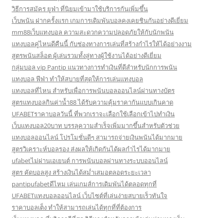
วิธีการสมัคร ยูฟ่า ที่นิยมเข้ามาใช้บริการกันเพิ่มขึ้น
เว็บพนัน ฝากครั้งแรก เกมการเดิมพันบอลคงเคยชินกันอย่างดีเยี่ยม
mm88เว็บแทงบอล ความสะดวกความปลอดภัยให้กับนักพนัน
แทงบอลคู่ไหนดีคืนนี้ กับช่องทางการเล่นที่สร้างกำไรให้ได้อย่างงาม
สูตรพนันสล็อต ผู้เล่นรวมทั้งลู่ทางผู้ใช้งานได้อย่างดีเยี่ยม
กลุ่มบอล vip Pantip แนวทางการทำเงินที่ดีสำหรับนักการพนัน
แทงบอล ฟีฟ่า ทำให้สบายที่สุดให้การเล่นแทงบอล
แทงบอลที่ไหน สำหรับเพื่อการพนันบอลออนไลน์ผ่านทางบัตร
สูตรแทงบอลกินค่าน้ำ88 ได้รับความคุ้มราคากันแบบเกินคาด
UFABETราคาบอลวันนี้ ที่พวกเราจะเลือกใช้เลือกเข้าไปทำเงิน
เว็บแทงบอล20บาท บรรลุความสำเร็จเพิ่มมากขึ้นสำหรับตัวช่วย
แทงบอลออนไลน์ โปรโมชั่นดีๆ สามารถจ่ายเงินพนันได้มากมาย
สูตรวิเคราะห์บอลรอง ส่งผลให้เกิดกันได้ผลกำไรได้มากมาย
ufabetไม่ผ่านเอเยนต์ การพนันบอลผ่านทางระบบออนไลน์
สูตร คัดบอลสูง สร้างเงินได้สม่ำเสมอตลอดระยะเวลา
pantipufabetดีไหม เล่นเกมส์การเดิมพันได้ตลอดทุกที่
UFABETแทงบอลออนไลน์ เว็บไซต์ที่เล่นง่ายสบายเร็วทันใจ
ราคาบอลเต็ง ทำให้สามารถเล่นได้ทุกที่ที่ต้องการ