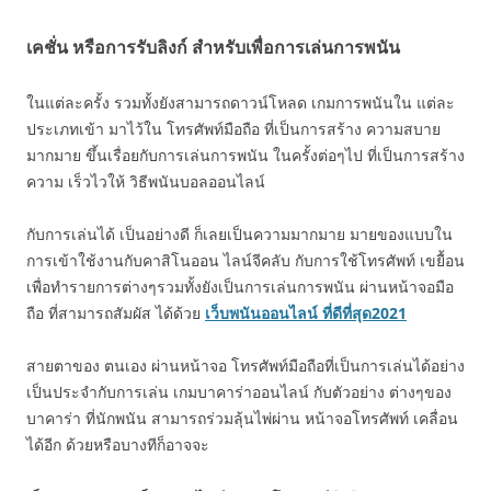
เคชั่น หรือการรับลิงก์ สำหรับเพื่อการเล่นการพนัน
ในแต่ละครั้ง รวมทั้งยังสามารถดาวน์โหลด เกมการพนันใน แต่ละ
ประเภทเข้า มาไว้ใน โทรศัพท์มือถือ ที่เป็นการสร้าง ความสบาย
มากมาย ขึ้นเรื่อยกับการเล่นการพนัน ในครั้งต่อๆไป ที่เป็นการสร้าง
ความ เร็วไวให้ วิธีพนันบอลออนไลน์
กับการเล่นได้ เป็นอย่างดี ก็เลยเป็นความมากมาย มายของแบบใน
การเข้าใช้งานกับคาสิโนออน ไลน์จีคลับ กับการใช้โทรศัพท์ เขยื้อน
เพื่อทำรายการต่างๆรวมทั้งยังเป็นการเล่นการพนัน ผ่านหน้าจอมือ
ถือ ที่สามารถสัมผัส ได้ด้วย
เว็บพนันออนไลน์ ที่ดีที่สุด2021
สายตาของ ตนเอง ผ่านหน้าจอ โทรศัพท์มือถือที่เป็นการเล่นได้อย่าง
เป็นประจำกับการเล่น เกมบาคาร่าออนไลน์ กับตัวอย่าง ต่างๆของ
บาคาร่า ที่นักพนัน สามารถร่วมลุ้นไพ่ผ่าน หน้าจอโทรศัพท์ เคลื่อน
ได้อีก ด้วยหรือบางทีก็อาจจะ