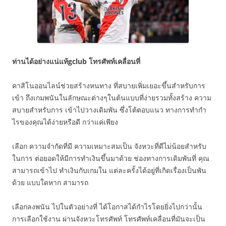
ท่านได้อย่างแน่แท้gclub โทรศัพท์เคลื่อนที่
คาสิโนออนไลน์ช่วยสร้างหนทาง ที่สบายเพิ่มเยอะขึ้นสำหรับการ
เข้า ถึงเกมพนันในลักษณะต่างๆในต้นแบบที่ง่ายรวมทั้งสร้าง ความ
สบายสำหรับการ เข้าไปวางเดิมพัน ซึ่งโต้ตอบแนว ทางการทำกำ
ไรของคุณได้ง่ายหรือดี กว่าแค่เพียง
เลือก ความจำกัดที่มี ความเหมาะสมเป็น จังหวะที่ดีไม่น้อยสำหรับ
ในการ ต่อยอดให้มีการทำเงินขึ้นมาด้วย ช่องทางการเดิมพันที่ คุณ
สามารถเข้าไป ทำเงินกับเกมใน แต่ละครั้งได้อยู่ที่เกิดเรื่องเป็นพัน
ด้วย แบบใดหาก สามารถ
เลือกลงพนัน ไปในตัวอย่างที่ ได้โอกาสได้กำไรโดยยิ่งไปกว่านั้น
การเลือกใช้งาน ผ่านจังหวะโทรศัพท์ โทรศัพท์เคลื่อนที่มันจะเป็น