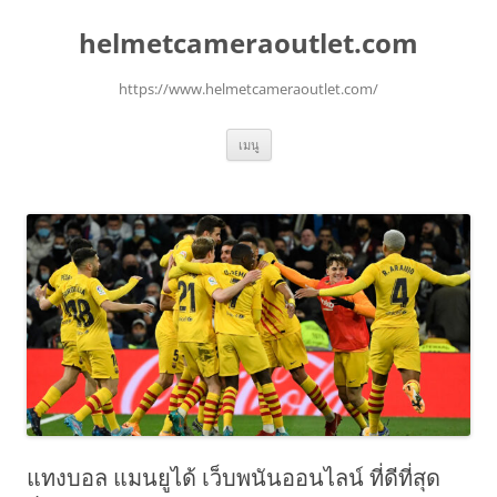
ข้าม
ไป
helmetcameraoutlet.com
ยัง
เนื้อหา
https://www.helmetcameraoutlet.com/
เมนู
แทงบอล แมนยูได้ เว็บพนันออนไลน์ ที่ดีที่สุด