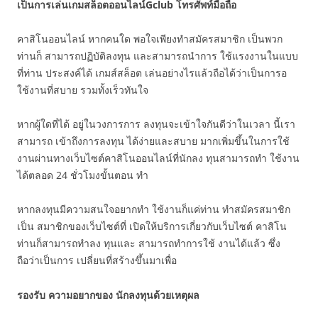
เป็นการเล่นเกมสล็อตออนไลน์Gclub โทรศัพท์มือถือ
คาสิโนออนไลน์ หากคนใด พอใจเพียงทำสมัครสมาชิก เป็นพวก
ท่านก็ สามารถปฏิบัติลงทุน และสามารถนำการ ใช้แรงงานในแบบ
ที่ท่าน ประสงค์ได้ เกมส์สล็อต เล่นอย่างไรแล้วถือได้ว่าเป็นการอ
ใช้งานที่สบาย รวมทั้งเร็วทันใจ
หากผู้ใดที่ได้ อยู่ในวงการการ ลงทุนจะเข้าใจกันดีว่าในเวลา นี้เรา
สามารถ เข้าถึงการลงทุน ได้ง่ายและสบาย มากเพิ่มขึ้นในการใช้
งานผ่านทางเว็บไซต์คาสิโนออนไลน์ที่นักลง ทุนสามารถทำ ใช้งาน
ได้ตลอด 24 ชั่วโมงขั้นตอน ทำ
หากลงทุนมีความสนใจอยากทำ ใช้งานก็แค่ท่าน ทำสมัครสมาชิก
เป็น สมาชิกของเว็บไซต์ที่ เปิดให้บริการเกี่ยวกับเว็บไซต์ คาสิโน
ท่านก็สามารถทำลง ทุนและ สามารถทำการใช้ งานได้แล้ว ซึ่ง
ถือว่าเป็นการ เปลี่ยนที่สร้างขึ้นมาเพื่อ
รองรับ ความอยากของ นักลงทุนด้วยเหตุผล