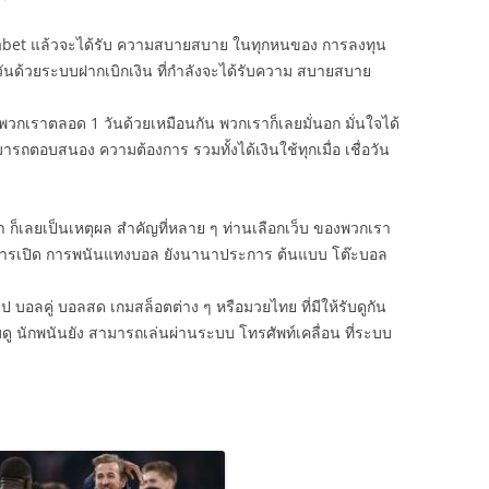
ufabet แล้วจะได้รับ ความสบายสบาย ในทุกหนของ การลงทุน
วันด้วยระบบฝากเบิกเงิน ที่กำลังจะได้รับความ สบายสบาย
กเราตลอด 1 วันด้วยเหมือนกัน พวกเราก็เลยมั่นอก มั่นใจได้
รถตอบสนอง ความต้องการ รวมทั้งได้เงินใช้ทุกเมื่อ เชื่อวัน
ก็เลยเป็นเหตุผล สำคัญที่หลาย ๆ ท่านเลือกเว็บ ของพวกเรา
ารเปิด การพนันแทงบอล ยังนานาประการ ต้นแบบ โต๊ะบอล
 บอลคู่ บอลสด เกมสล็อตต่าง ๆ หรือมวยไทย ที่มีให้รับดูกัน
ดู นักพนันยัง สามารถเล่นผ่านระบบ โทรศัพท์เคลื่อน ที่ระบบ