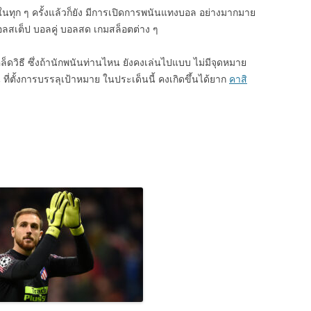
ุดในทุก ๆ ครั้งแล้วก็ยัง มีการเปิดการพนันแทงบอล อย่างมากมาย
ลสเต็ป บอลคู่ บอลสด เกมสล็อตต่าง ๆ
คล็ดวิธี ซึ่งถ้านักพนันท่านไหน ยังคงเล่นไปแบบ ไม่มีจุดหมาย
ี่ตั้งการบรรลุเป้าหมาย ในประเด็นนี้ คงเกิดขึ้นได้ยาก
คาสิ