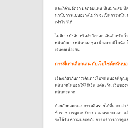
และก็จ่ายอัตรา ผลตอบแทน ที่เหมาะสม ที่ส
นานัปการแบบอย่างไม่ว่า จะเป็นการพนัน 
เท่าไรก็ได้
ไม่มีการบังคับ หรือจำกัดยอด เงินสำหรับ ในก
พนันกับการพนันบอลชุด เนื่องจากมีโบนัส 
เงินต่อเนื่องกัน
การที่เท่าเลือกเล่น กับเว็บไซต์พนัน
เรื่องเกี่ยวกับการเดินทางไปพนันบอลที่คุณถ
พนัน พนันบอลให้ได้เงิน แต่ละวัน เว็บขอ
พนันสะดวก
ด้วยลักษณะของ การผลิตรายได้ที่มากกว่า
ข้าราชการดูแลบริการ ตลอดระยะเวลา แล้ว
จะได้รับ ความปลอดภัย การบริการการดูแ