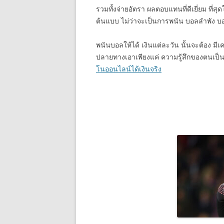
รวมทั้งจ่ายอัตรา ผลตอบแทนที่ดีเยี่ยม ที่ส
ต้นแบบ ไม่ว่าจะเป็นการพนัน บอลลำพัง บอ
พนันบอลให้ได้ เงินแต่ละวัน นั้นจะต้อง มีเ
ปลายทางเอาเพียงแค่ ความรู้สึกของตนเป็น ท
โนออนไลน์ได้เงินจริง