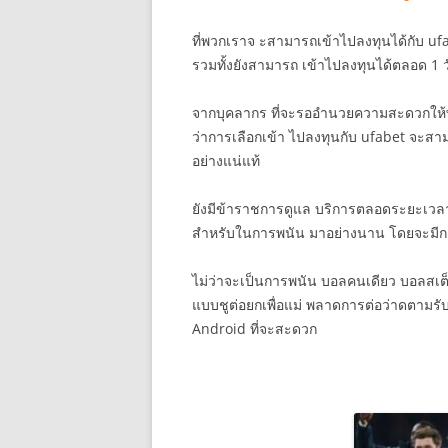
ที่พวกเราจ ะสามารถเข้าไปลงทุนได้กับ 
รวมทั้งยังสามารถ เข้าไปลงทุนได้ตลอด 1 
จากบุคลากร ที่จะรออำนวยความสะดวกให้พว
ว่าการเลือกเข้า ไปลงทุนกับ ufabet จะสามา
อย่างแน่แท้
ยังมีข้าราชการดูแล บริการตลอดระยะเวลา 
สำหรับในการพนัน มาอย่างนาน โดยจะมีก
ไม่ว่าจะเป็นการพนัน บอลคนเดียว บอลสเต็ป
แบบชูต่อยกเพื่อแม่ พลาดการต่อว่าดตามรับ
Android ที่จะสะดวก