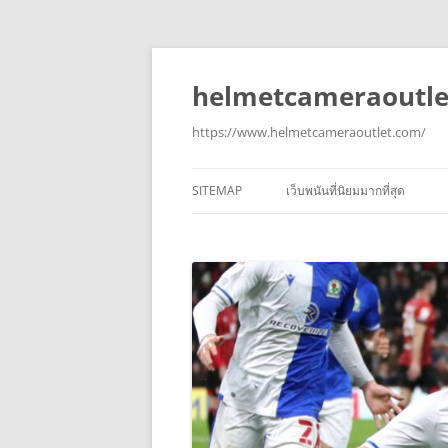
ข้าม
ไป
ยัง
helmetcameraoutle
เนื้อหา
https://www.helmetcameraoutlet.com/
SITEMAP
เว็บพนันที่นิยมมากที่สุด