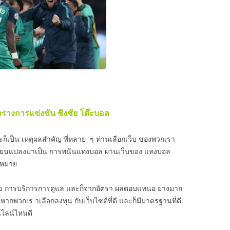
รางการแข่งขัน ชิงชัย โต๊ะบอล
็เป็น เหตุผลสำคัญ ที่หลาย ๆ ท่านเลือกเว็บ ของพวกเรา
ลี่ยนแปลงมาเป็น การพนันแทงบอล ผ่านเว็บของ แทงบอล
ฎหมาย
 การบริการการดูแล และก็จากอัตรา ผลตอบแทนอ ย่างมาก
 หากพวกเร าเลือกลงทุน กับเว็บไซต์ที่ดี และก็มีมาตรฐานที่ดี
ไลน์ไหนดี