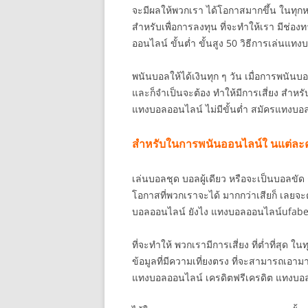
จะมีผลให้พวกเรา ได้โอกาสมากขึ้น ในทุก
สำหรับเพื่อการลงทุน ที่จะทำให้เรา มีช่อง
ออนไลน์ ขั้นต่ำ ขั้นสูง 50 วิธีการเล่นแท
พนันบอลให้ได้เงินทุก ๆ วัน เมื่อการพนันบอ
และก็จำเป็นจะต้อง ทำให้มีการเสี่ยง สำหรับ
แทงบอลออนไลน์ ไม่มีขั้นต่ำ สมัครแทงบ
สำหรับในการพนันออนไลน์ใ นแต่ละครั้ง
เล่นบอลชุด บอลผู้เดียว หรือจะเป็นบอลขัด ก
โอกาสที่พวกเราจะได้ มากกว่าเสียก็ เลยจะต
บอลออนไลน์ ยังไง แทงบอลออนไลน์ufabe
ที่จะทำให้ พวกเรามีการเสี่ยง ที่ต่ำที่สุด
ข้อมูลที่มีความเที่ยงตรง ที่จะสามารถเอามา
แทงบอลออนไลน์ เครดิตฟรีเครดิต แทงบอ