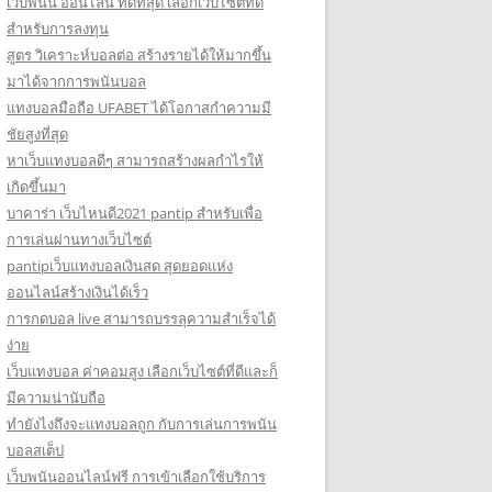
เว็บพนัน ออนไลน์ ที่ดีที่สุด เลือกเว็บไซต์ที่ดี
สำหรับการลงทุน
สูตร วิเคราะห์บอลต่อ สร้างรายได้ให้มากขึ้น
มาได้จากการพนันบอล
แทงบอลมือถือ UFABET ได้โอกาสกำความมี
ชัยสูงที่สุด
หาเว็บแทงบอลดีๆ สามารถสร้างผลกำไรให้
เกิดขึ้นมา
บาคาร่า เว็บไหนดี2021 pantip สำหรับเพื่อ
การเล่นผ่านทางเว็บไซต์
pantipเว็บแทงบอลเงินสด สุดยอดแห่ง
ออนไลน์สร้างเงินได้เร็ว
การกดบอล live สามารถบรรลุความสำเร็จได้
ง่าย
เว็บแทงบอล ค่าคอมสูง เลือกเว็บไซต์ที่ดีและก็
มีความน่านับถือ
ทำยังไงถึงจะแทงบอลถูก กับการเล่นการพนัน
บอลสเต็ป
เว็บพนันออนไลน์ฟรี การเข้าเลือกใช้บริการ