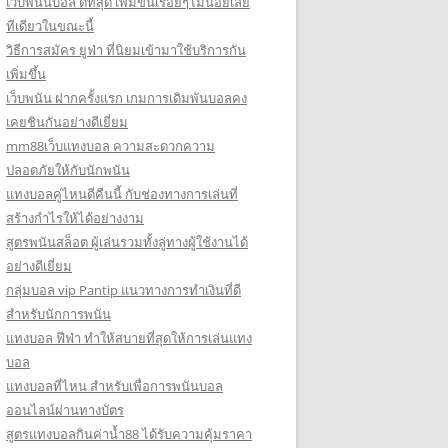
เว็บพนันบอล ดีที่สุด เพิ่มขึ้นเรื่อยๆไม่น้อยเลย
ทีเดียวในขณะนี้
วิธีการสมัคร ยูฟ่า ที่นิยมเข้ามาใช้บริการกัน
เพิ่มขึ้น
เว็บพนัน ฝากครั้งแรก เกมการเดิมพันบอลคง
เคยชินกันอย่างดีเยี่ยม
mm88เว็บแทงบอล ความสะดวกความ
ปลอดภัยให้กับนักพนัน
แทงบอลคู่ไหนดีคืนนี้ กับช่องทางการเล่นที่
สร้างกำไรให้ได้อย่างงาม
สูตรพนันสล็อต ผู้เล่นรวมทั้งลู่ทางผู้ใช้งานได้
อย่างดีเยี่ยม
กลุ่มบอล vip Pantip แนวทางการทำเงินที่ดี
สำหรับนักการพนัน
แทงบอล ฟีฟ่า ทำให้สบายที่สุดให้การเล่นแทง
บอล
แทงบอลที่ไหน สำหรับเพื่อการพนันบอล
ออนไลน์ผ่านทางบัตร
สูตรแทงบอลกินค่าน้ำ88 ได้รับความคุ้มราคา