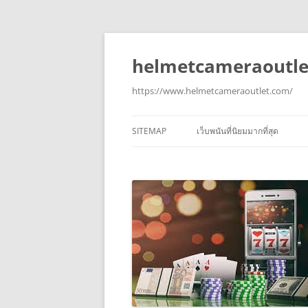
ข้าม
ไป
ยัง
helmetcameraoutle
เนื้อหา
https://www.helmetcameraoutlet.com/
SITEMAP
เว็บพนันที่นิยมมากที่สุด