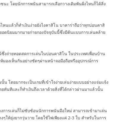
ข้างชนะ โดยนักการพนันสามารถเลือกวางเดิมพันฝั่งไหนก็ได้สิ่ง
าดไหนแล้วก็ทำเงินง่ายยังไงคาสิโน บาคาร่าถือว่าทุกบ่อนคาสิ
มยอดนิยมมากมายก่ายกองปัจจุบันนี้ซึ่งมีต้นแบบการเล่นคล้าย
์ซึ่งถ่ายทอดสดการเล่นในบ่อนคาสิโน ในประเทศเพื่อนบ้าน
ันให้มองเห็นกันอย่างชัดๆผ่านหน้าจอมือถือหรืออุปกรณ์การ
ิโนนั้น โดยมากจะเป็นเกมที่เข้าใจง่ายเล่นง่ายแบบอย่างแจ่มแจ้ง
ีและก็ทำเงินถึงเวลาด้วยสิ่งที่ได้กล่าวผ่านมาแล้วนั้น
่างการเล่นก็ไม่ซับซ้อนนักการพนันมือใหม่ สามารถเข้ามาเล่น
างๆให้ยุ่งยากวุ่นวาย โดยใช้ไพ่เพียงแค่ 2-3 ใบ สำหรับในการ