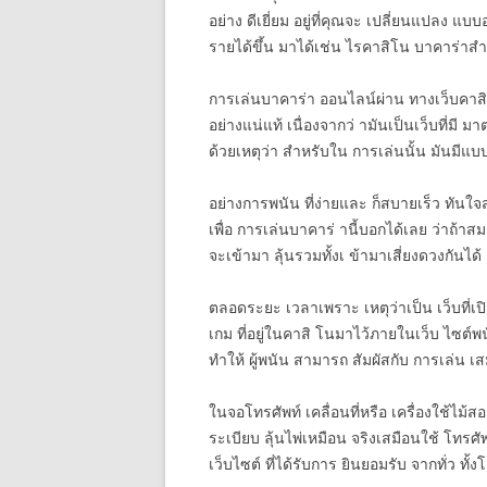
อย่าง ดีเยี่ยม อยู่ที่คุณจะ เปลี่ยนแปลง แ
รายได้ขึ้น มาได้เช่น ไรคาสิโน บาคาร่าสำ
การเล่นบาคาร่า ออนไลน์ผ่าน ทางเว็บคาส
อย่างแน่แท้ เนื่องจากว่ ามันเป็นเว็บที่มี ม
ด้วยเหตุว่า สำหรับใน การเล่นนั้น มันมีแบ
อย่างการพนัน ที่ง่ายและ ก็สบายเร็ว ทันใ
เพื่อ การเล่นบาคาร่ านี้บอกได้เลย ว่าถ้าส
จะเข้ามา ลุ้นรวมทั้งเ ข้ามาเสี่ยงดวงกันได้
ตลอดระยะ เวลาเพราะ เหตุว่าเป็น เว็บที่เป
เกม ที่อยู่ในคาสิ โนมาไว้ภายในเว็บ ไซต์
ทำให้ ผู้พนัน สามารถ สัมผัสกับ การเล่น เ
ในจอโทรศัพท์ เคลื่อนที่หรือ เครื่องใช้ไม้สอ
ระเบียบ ลุ้นไพ่เหมือน จริงเสมือนใช้ โทรศัพท
เว็บไซต์ ที่ได้รับการ ยินยอมรับ จากทั่ว ทั้