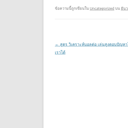
ข้อความนี้ถูกเขียนใน
Uncategorized
บน
ธันว
เมนู
←
สูตร วิเคราะห์บอลต่อ เล่นสูงตอบปัญหา
นำทาง
เราได้
เรื่อง