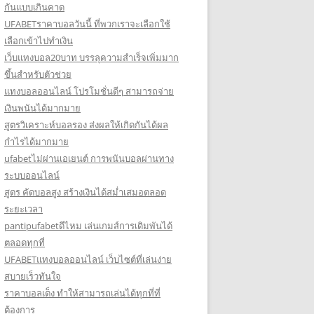
กันแบบเกินคาด
UFABETราคาบอลวันนี้ ที่พวกเราจะเลือกใช้
เลือกเข้าไปทำเงิน
เว็บแทงบอล20บาท บรรลุความสำเร็จเพิ่มมาก
ขึ้นสำหรับตัวช่วย
แทงบอลออนไลน์ โปรโมชั่นดีๆ สามารถจ่าย
เงินพนันได้มากมาย
สูตรวิเคราะห์บอลรอง ส่งผลให้เกิดกันได้ผล
กำไรได้มากมาย
ufabetไม่ผ่านเอเยนต์ การพนันบอลผ่านทาง
ระบบออนไลน์
สูตร คัดบอลสูง สร้างเงินได้สม่ำเสมอตลอด
ระยะเวลา
pantipufabetดีไหม เล่นเกมส์การเดิมพันได้
ตลอดทุกที่
UFABETแทงบอลออนไลน์ เว็บไซต์ที่เล่นง่าย
สบายเร็วทันใจ
ราคาบอลเต็ง ทำให้สามารถเล่นได้ทุกที่ที่
ต้องการ