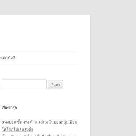
ม่ยังไงดี
ค้นหา
สำหรับ:
เรื่องล่าสุด
แทงบอล ขั้นเทพ ถ้าจะเล่นพนันบอลกลุ่มเยี่ยม
ให้โยกไปเล่นสูงต่ำ