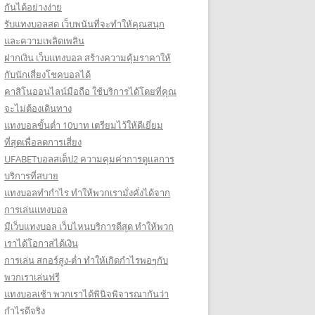
กันได้อย่างง่าย
รับแทงบอลสด เว็บพนันที่จะทำให้คุณสนุก
และความเพลิดเพลิน
ฝากเงิน เว็บแทงบอล สร้างความคุ้มราคาให้
กับนักเสี่ยงโชคบอลได้
คาสิโนออนไลน์มือถือ ใช้บริการได้โดยที่คุณ
จะไม่ต้องเดินทาง
แทงบอลขั้นต่ำ 10บาท เตรียมไว้ให้ดีเยี่ยม
ที่สุดเพื่อลดการเสี่ยง
UFABETบอลสเต็ป2 ความคุมค่าการดูแลการ
บริการที่สบาย
แทงบอลทำกำไร ทำให้พวกเรามั่งคั่งได้จาก
การเล่นแทงบอล
มีเว็บแทงบอล เว็บไหนบริการดีสุด ทำให้พวก
เราได้โอกาสได้เงิน
การเล่น สกอร์สูง-ต่ำ ทำให้เกิดกำไรพอๆกับ
พวกเราเล่นฟรี
แทงบอลเช้า พวกเราได้พินิจพิจารณากันว่า
กำไรดีจริง