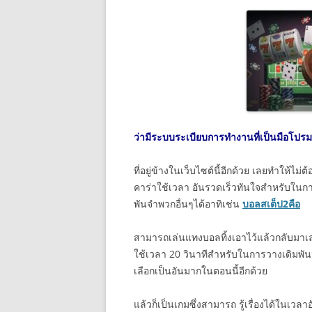
ว่ามีระบบระเบียบการทำงานที่เป็นมือโปรม
ที่อยู่ข้างในเว็บไซต์นี้อีกด้วย เลยทำให้
คาร่าใช้เวลา อันรวดเร็วทันใจสำหรับในกา
พันจำพวกอื่นๆได้อาทิเช่น
บอลสเต็ป2คือ
สามารถเล่นแทงบอลทิ้งเอาไว้แล้วกลับมาเล
ใช้เวลา 20 วินาทีสำหรับในการวางเดิมพันห
เลือกเป็นอันมากในตอนนี้อีกด้วย
แล้วก็เป็นเกมซึ่งสามารถ รู้เรื่องได้ในเว