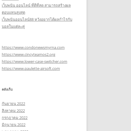
เว็บพนัน ออนไลน์ ที่ดีที่สุด สามารถสร้างผล
ตอบแทนสูงสุด
เว็บพนันออนไลน์88 หวังอยากได้ผลกำไรกับ
บอลในแต่ละคู่
https://www.condonewsmyrna.com
https://www.cincyteamos2.org
https://www.lower-case-switcher.com
https://www.paulette-airsoft.com
คลังเก็บ
กันยายน 2022
สิงหาคม 2022
กรกฎาคม 2022
มิถุนายน 2022