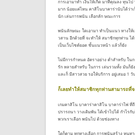
การเอามาทำ เงินให้เกิด มาที่คุณลง ทุนไป 
มาก น้อยแค่ไหน คาสิโนบาคาร่านับได้ว่าเป็น
นัก เล่นการพนัน เลือกลัก ษณะการ
พนันลักษณะ ใดเอามา ทำเป็นแนว ทางให้เปลี่
วสาน อีกด้วยที่ จะทำให้ สมาชิกทุกท่าน ได้
เป็นเว็บไซต์ยอด ชั้นแนวหน้า แล้วก็ยัง
ไม่มีการกำหนด อัตราอย่าง ต่ำสำหรับ ในกา
รัก หลายสำหรับ ในการ เล่นรวมทั้ง มันก็ย
และก็ มีสาวสวย รอให้บริการ อยู่เสมอ 1 ว
ก็เลยทำให้สมาชิกทุกท่านสามารถที่จ
เกมคาสิโน บาคาร่าคาสิโน บาคาร่าไพ่ ที่ถือได
ปรารถนา วางเดิมพัน ได้เข้าไปได้ กำไรกับใน
พวกเราเลือก พนันไป ด้วยช่องทาง
ใดก็ตาม ทุกทางเลือก การพนันสร้าง หนทางท